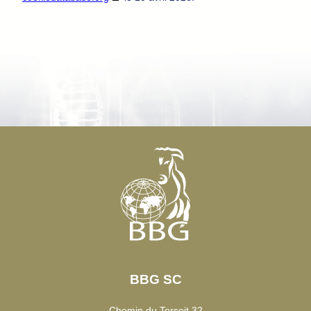
BELGIAN BLUE GROUP
BBG SC
Chemin du Tersoit 32