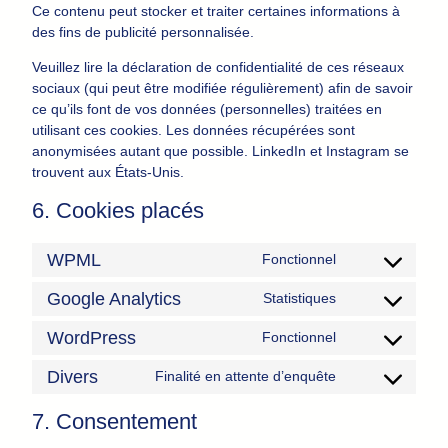
Ce contenu peut stocker et traiter certaines informations à
des fins de publicité personnalisée.
Veuillez lire la déclaration de confidentialité de ces réseaux
sociaux (qui peut être modifiée régulièrement) afin de savoir
ce qu’ils font de vos données (personnelles) traitées en
utilisant ces cookies. Les données récupérées sont
anonymisées autant que possible. LinkedIn et Instagram se
trouvent aux États-Unis.
6. Cookies placés
WPML
Fonctionnel
Consent
to
Google Analytics
Statistiques
Consent
service
to
wpml
WordPress
Fonctionnel
Consent
service
to
google-
Divers
Finalité en attente d’enquête
Consent
service
analytics
to
wordpress
7. Consentement
service